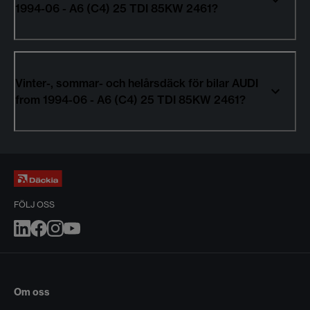
1994-06 - A6 (C4) 25 TDI 85KW 2461?
Vinter-, sommar- och helårsdäck för bilar AUDI
from 1994-06 - A6 (C4) 25 TDI 85KW 2461?
FÖLJ OSS
Om oss