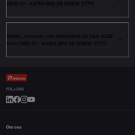
1995-01 - A4/S4 (B5) 28 128KW 2771?
Vinter-, sommar- och helårsdäck för bilar AUDI
from 1995-01 - A4/S4 (B5) 28 128KW 2771?
FÖLJ OSS
Om oss