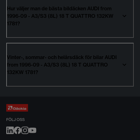
Hur väljer man de bästa bildäcken AUDI from
1996-09 - A3/S3 (8L) 18 T QUATTRO 132KW
1781?
Vinter-, sommar- och helårsdäck för bilar AUDI
from 1996-09 - A3/S3 (8L) 18 T QUATTRO
132KW 1781?
FÖLJ OSS