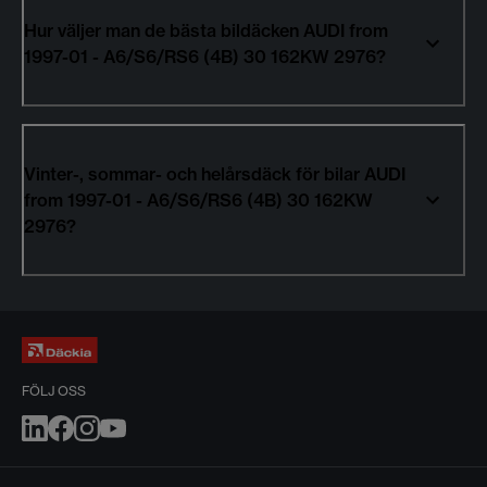
Hur väljer man de bästa bildäcken AUDI from
1997-01 - A6/S6/RS6 (4B) 30 162KW 2976?
Vinter-, sommar- och helårsdäck för bilar AUDI
from 1997-01 - A6/S6/RS6 (4B) 30 162KW
2976?
FÖLJ OSS