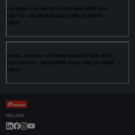
Hur väljer man de bästa bildäcken AUDI from
1997-12 - A6/S6/RS6 Avant (4B) 20 96KW
1984?
Vinter-, sommar- och helårsdäck för bilar AUDI
from 1997-12 - A6/S6/RS6 Avant (4B) 20 96KW
1984?
FÖLJ OSS