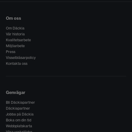
Om oss
Om Däckia
Vår historia
Kvalitetsarbete
Miljöarbete
Press
Visselblåsarpolicy
Kontakta oss
Genvägar
Bli Däckiapartner
Däckiapartner
Jobba på Däckia
Boka om din tid
Webbplatskarta
Våra verkstäder