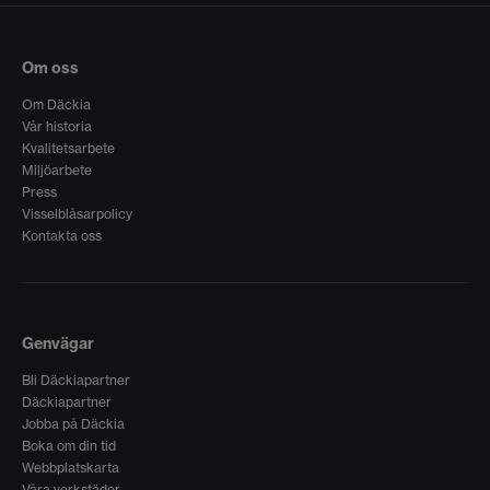
Om oss
Om Däckia
Vår historia
Kvalitetsarbete
Miljöarbete
Press
Visselblåsarpolicy
Kontakta oss
Genvägar
Bli Däckiapartner
Däckiapartner
Jobba på Däckia
Boka om din tid
Webbplatskarta
Våra verkstäder