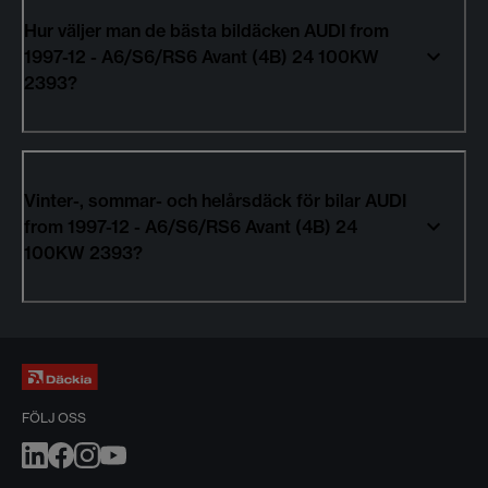
Hur väljer man de bästa bildäcken AUDI from
1997-12 - A6/S6/RS6 Avant (4B) 24 100KW
2393?
Vinter-, sommar- och helårsdäck för bilar AUDI
from 1997-12 - A6/S6/RS6 Avant (4B) 24
100KW 2393?
FÖLJ OSS