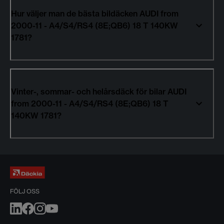
Hur väljer man de bästa bildäcken AUDI from
2000-11 - A4/S4/RS4 (8E;QB6) 18 T 140KW
1781?
Vinter-, sommar- och helårsdäck för bilar AUDI
from 2000-11 - A4/S4/RS4 (8E;QB6) 18 T
140KW 1781?
FÖLJ OSS