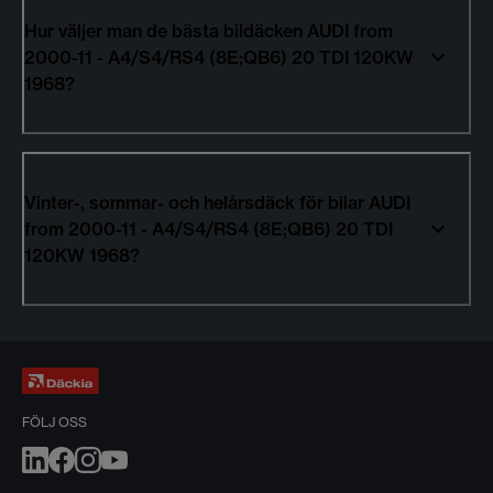
Hur väljer man de bästa bildäcken AUDI from
2000-11 - A4/S4/RS4 (8E;QB6) 20 TDI 120KW
1968?
Vinter-, sommar- och helårsdäck för bilar AUDI
from 2000-11 - A4/S4/RS4 (8E;QB6) 20 TDI
120KW 1968?
FÖLJ OSS