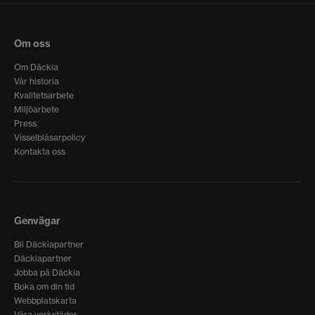
Om oss
Om Däckia
Vår historia
Kvalitetsarbete
Miljöarbete
Press
Visselblåsarpolicy
Kontakta oss
Genvägar
Bli Däckiapartner
Däckiapartner
Jobba på Däckia
Boka om din tid
Webbplatskarta
Våra verkstäder