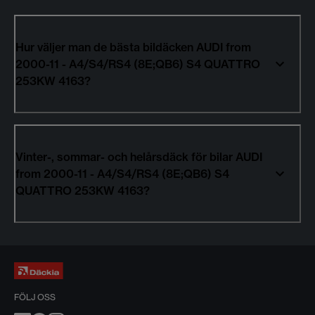
Hur väljer man de bästa bildäcken AUDI from
2000-11 - A4/S4/RS4 (8E;QB6) S4 QUATTRO
253KW 4163?
Vinter-, sommar- och helårsdäck för bilar AUDI
from 2000-11 - A4/S4/RS4 (8E;QB6) S4
QUATTRO 253KW 4163?
FÖLJ OSS