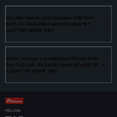
Hur väljer man de bästa bildäcken AUDI from
2001-04 - A4/S4/RS4 Avant (8E;QB6) 18 T
QUATTRO 140KW 1781?
Vinter-, sommar- och helårsdäck för bilar AUDI
from 2001-04 - A4/S4/RS4 Avant (8E;QB6) 18
T QUATTRO 140KW 1781?
FÖLJ OSS