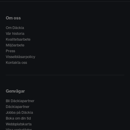
Om oss
Om Däckia
Vår historia
Kvalitetsarbete
Miljöarbete
Press
Visselblåsarpolicy
Kontakta oss
Genvägar
Bli Däckiapartner
Däckiapartner
Jobba på Däckia
Boka om din tid
Webbplatskarta
Våra verkstäder