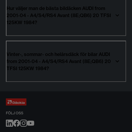
Hur väljer man de bästa bildäcken AUDI from
2001-04 - A4/S4/RS4 Avant (8E;QB6) 20 TFSI
125KW 1984?
Vinter-, sommar- och helårsdäck för bilar AUDI
from 2001-04 - A4/S4/RS4 Avant (8E;QB6) 20
TFSI 125KW 1984?
FÖLJ OSS