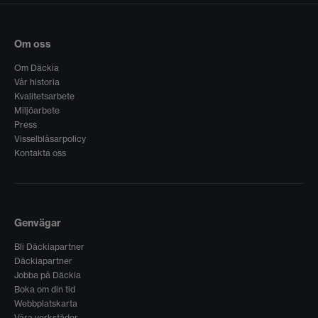
Om oss
Om Däckia
Vår historia
Kvalitetsarbete
Miljöarbete
Press
Visselblåsarpolicy
Kontakta oss
Genvägar
Bli Däckiapartner
Däckiapartner
Jobba på Däckia
Boka om din tid
Webbplatskarta
Våra verkstäder