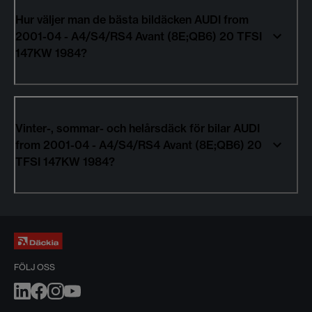
Hur väljer man de bästa bildäcken AUDI from
2001-04 - A4/S4/RS4 Avant (8E;QB6) 20 TFSI
147KW 1984?
Vinter-, sommar- och helårsdäck för bilar AUDI
from 2001-04 - A4/S4/RS4 Avant (8E;QB6) 20
TFSI 147KW 1984?
FÖLJ OSS