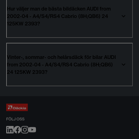
Hur väljer man de bästa bildäcken AUDI from
2002-04 - A4/S4/RS4 Cabrio (8H;QB6) 24
125KW 2393?
Vinter-, sommar- och helårsdäck för bilar AUDI
from 2002-04 - A4/S4/RS4 Cabrio (8H;QB6)
24 125KW 2393?
FÖLJ OSS