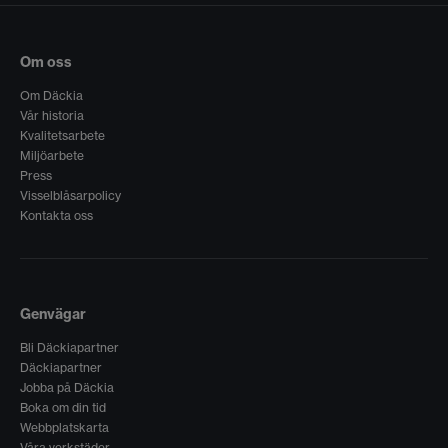
Om oss
Om Däckia
Vår historia
Kvalitetsarbete
Miljöarbete
Press
Visselblåsarpolicy
Kontakta oss
Genvägar
Bli Däckiapartner
Däckiapartner
Jobba på Däckia
Boka om din tid
Webbplatskarta
Våra verkstäder