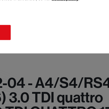
d
2-04 - A4/S4/RS
 3.0 TDI quattro