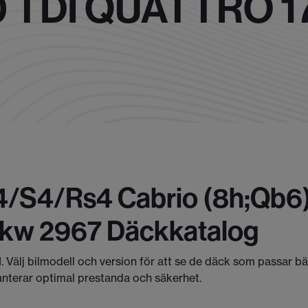
0 TDI QUATTRO 
/s4/rs4 Cabrio (8h;qb6) 
71kw 2967 Däckkatalog
I. Välj bilmodell och version för att se de däck som passar b
anterar optimal prestanda och säkerhet.