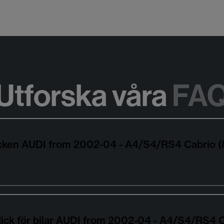
Utforska våra
FA
däcken AUDI from 2002-04 - A4/S4/RS4 Cabrio 
däck för bilar AUDI from 2002-04 - A4/S4/RS4 