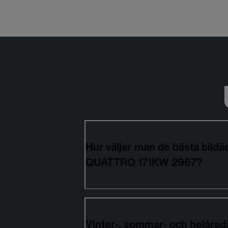
Hur väljer man de bästa bil
QUATTRO 171KW 2967?
Vinter-, sommar- och helårs