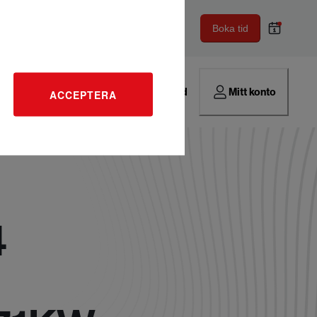
Boka tid
Hitta verkstad
Mitt konto
ACCEPTERA
4