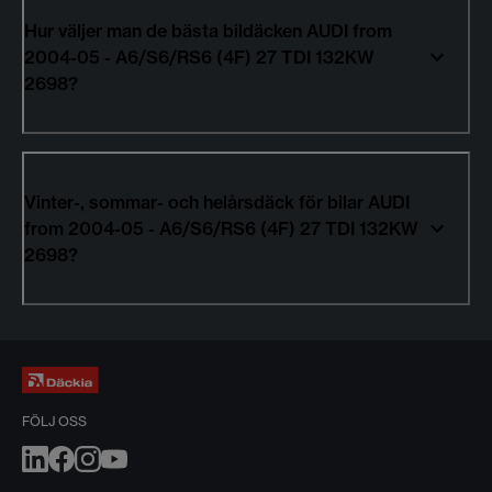
Hur väljer man de bästa bildäcken AUDI from
2004-05 - A6/S6/RS6 (4F) 27 TDI 132KW
2698?
Vinter-, sommar- och helårsdäck för bilar AUDI
from 2004-05 - A6/S6/RS6 (4F) 27 TDI 132KW
2698?
FÖLJ OSS