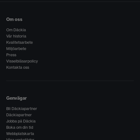
Om oss
Om Däckia
Vår historia
Kvalitetsarbete
Miljöarbete
Press
Visselblåsarpolicy
Kontakta oss
Genvägar
Bli Däckiapartner
Däckiapartner
Jobba på Däckia
Boka om din tid
Webbplatskarta
Våra verkstäder