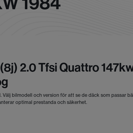
KW 1984
(8j) 2.0 Tfsi Quattro 147k
og
I. Välj bilmodell och version för att se de däck som passar b
anterar optimal prestanda och säkerhet.