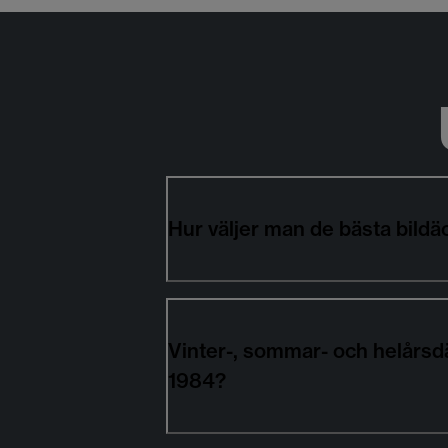
Hur väljer man de bästa bil
Vinter-, sommar- och helårs
1984?