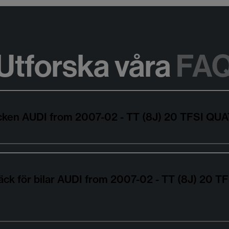
Utforska våra
FA
däcken AUDI from 2007-02 - TT (8J) 20 TFSI 
däck för bilar AUDI from 2007-02 - TT (8J) 2