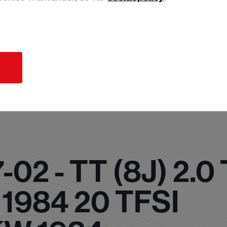
d
02 - TT (8J) 2.0
 1984 20 TFSI