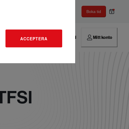
Boka tid
Hitta verkstad
Mitt konto
ACCEPTERA
 TFSI