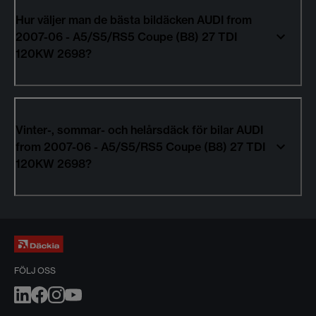
Hur väljer man de bästa bildäcken AUDI from
2007-06 - A5/S5/RS5 Coupe (B8) 27 TDI
120KW 2698?
Vinter-, sommar- och helårsdäck för bilar AUDI
from 2007-06 - A5/S5/RS5 Coupe (B8) 27 TDI
120KW 2698?
FÖLJ OSS