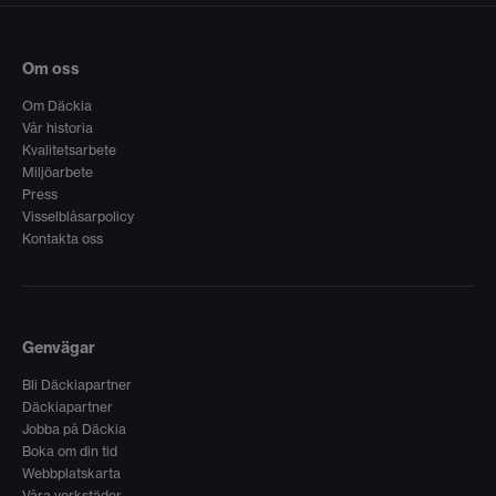
Om oss
Om Däckia
Vår historia
Kvalitetsarbete
Miljöarbete
Press
Visselblåsarpolicy
Kontakta oss
Genvägar
Bli Däckiapartner
Däckiapartner
Jobba på Däckia
Boka om din tid
Webbplatskarta
Våra verkstäder