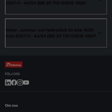
2007-11 - A4/S4 (B8) 20 TDI 125KW 1968?
Vinter-, sommar- och helårsdäck för bilar AUDI
from 2007-11 - A4/S4 (B8) 20 TDI 125KW 1968?
FÖLJ OSS
Om oss