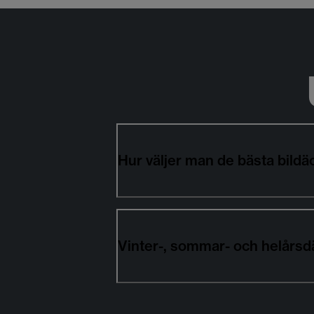
Hur väljer man de bästa bil
Vinter-, sommar- och helårsd