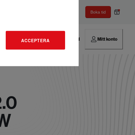
Boka tid
Hitta verkstad
Mitt konto
ACCEPTERA
2.0
KW