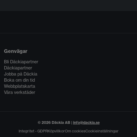
Genvägar
Bli Däckiapartner
Däckiapartner
Jobba på Däckia
Boka om din tid
Webbplatskarta
Våra verkstäder
© 2026 Däckia AB |
info@dackia.se
Integritet - GDPR
Köpvillkor
Om cookies
Cookieinställningar