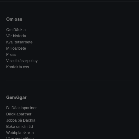
Om oss
Om Däckia
Vår historia
Kvalitetsarbete
Miljöarbete
Press
Visselblåsarpolicy
Kontakta oss
Genvägar
Bli Däckiapartner
Däckiapartner
Jobba på Däckia
Boka om din tid
Webbplatskarta
Våra verkstäder