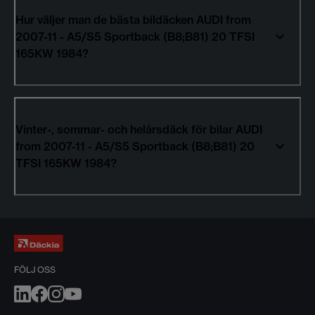
Hur väljer man de bästa bildäcken AUDI from
2007-11 - A5/S5 Sportback (B8;B81) 20 TFSI
165KW 1984?
Vinter-, sommar- och helårsdäck för bilar AUDI
from 2007-11 - A5/S5 Sportback (B8;B81) 20
TFSI 165KW 1984?
FÖLJ OSS