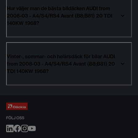
Hur väljer man de bästa bildäcken AUDI from
2008-03 - A4/S4/RS4 Avant (B8;B81) 20 TDI
140KW 1968?
Vinter-, sommar- och helårsdäck för bilar AUDI
from 2008-03 - A4/S4/RS4 Avant (B8;B81) 20
TDI 140KW 1968?
FÖLJ OSS