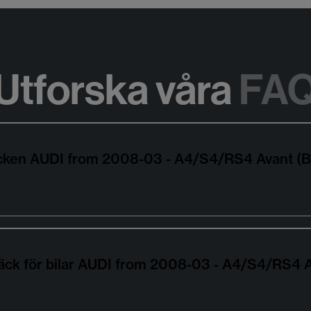
Utforska våra
FA
däcken AUDI from 2008-03 - A4/S4/RS4 Avant 
äck för bilar AUDI from 2008-03 - A4/S4/RS4 