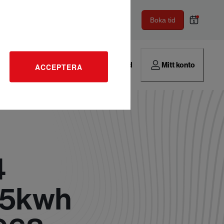
Boka tid
Hitta verkstad
Mitt konto
ACCEPTERA
4
105kwh