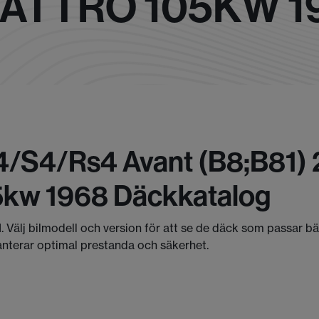
QUATTRO 105KW 1
4/s4/rs4 Avant (b8;b81) 2
05kw 1968 Däckkatalog
I. Välj bilmodell och version för att se de däck som passar b
anterar optimal prestanda och säkerhet.