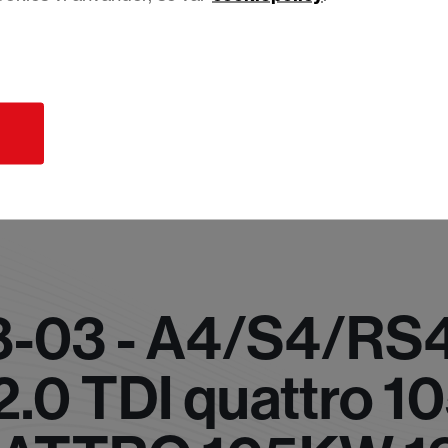
d
8-03 - A4/S4/RS
2.0 TDI quattro 