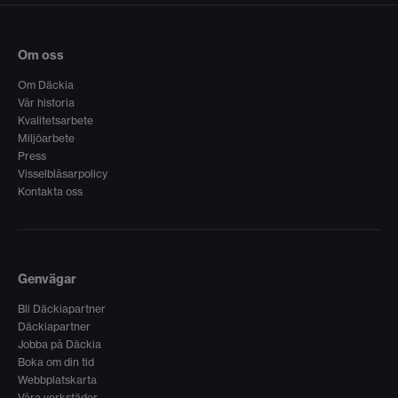
Om oss
Om Däckia
Vår historia
Kvalitetsarbete
Miljöarbete
Press
Visselblåsarpolicy
Kontakta oss
Genvägar
Bli Däckiapartner
Däckiapartner
Jobba på Däckia
Boka om din tid
Webbplatskarta
Våra verkstäder