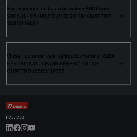
Hur väljer man de bästa bildäcken AUDI from
2008-11 - Q5 (8R;8R1;8R2) 20 TDI QUATTRO
125KW 1968?
Vinter-, sommar- och helårsdäck för bilar AUDI
from 2008-11 - Q5 (8R;8R1;8R2) 20 TDI
QUATTRO 125KW 1968?
FÖLJ OSS