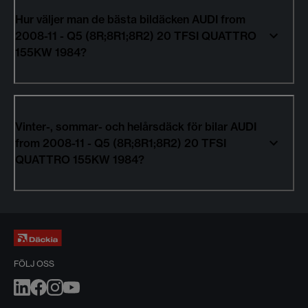
Hur väljer man de bästa bildäcken AUDI from
2008-11 - Q5 (8R;8R1;8R2) 20 TFSI QUATTRO
155KW 1984?
Vinter-, sommar- och helårsdäck för bilar AUDI
from 2008-11 - Q5 (8R;8R1;8R2) 20 TFSI
QUATTRO 155KW 1984?
FÖLJ OSS