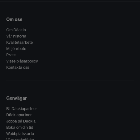
Om oss
Om Däckia
Vår historia
Kvalitetsarbete
Miljöarbete
Press
Visselblåsarpolicy
Kontakta oss
Genvägar
Bli Däckiapartner
Däckiapartner
Jobba på Däckia
Boka om din tid
Webbplatskarta
Våra verkstäder