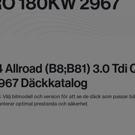
RO 180KW 2967
 Allroad (b8;b81) 3.0 Tdi
2967 Däckkatalog
I. Välj bilmodell och version för att se de däck som passar b
anterar optimal prestanda och säkerhet.