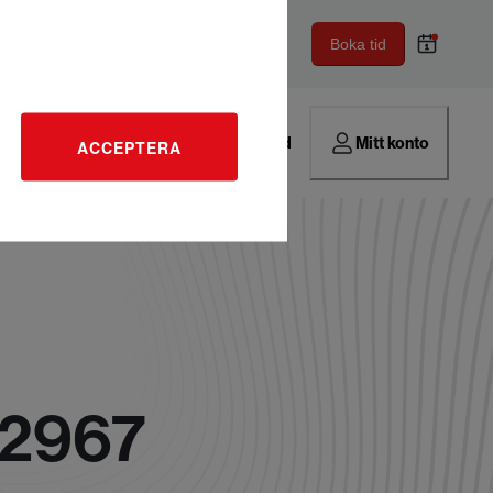
Boka tid
Hitta verkstad
Mitt konto
ACCEPTERA
 2967