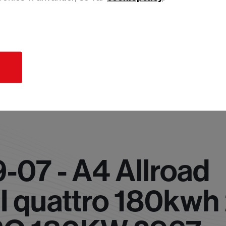
d
-07 - A4 Allroad
DI quattro 180kwh