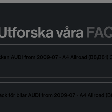
Utforska våra
FA
däcken AUDI from 2009-07 - A4 Allroad (B8;B8
äck för bilar AUDI from 2009-07 - A4 Allroad