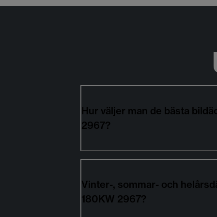
Hur väljer man de bästa bil
2967?
Vinter-, sommar- och helårsd
180KW 2967?