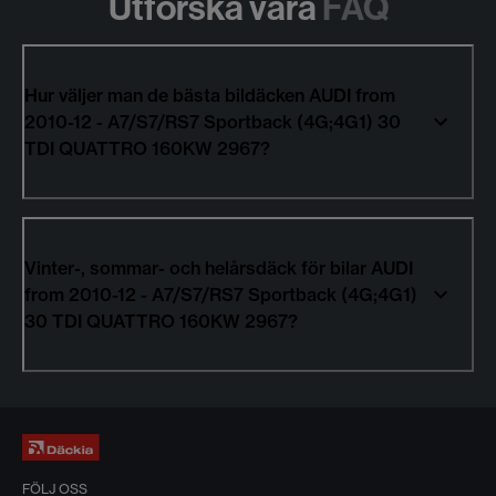
Utforska våra
FAQ
Hur väljer man de bästa bildäcken AUDI from
2010-12 - A7/S7/RS7 Sportback (4G;4G1) 30
TDI QUATTRO 160KW 2967?
Vinter-, sommar- och helårsdäck för bilar AUDI
from 2010-12 - A7/S7/RS7 Sportback (4G;4G1)
30 TDI QUATTRO 160KW 2967?
FÖLJ OSS