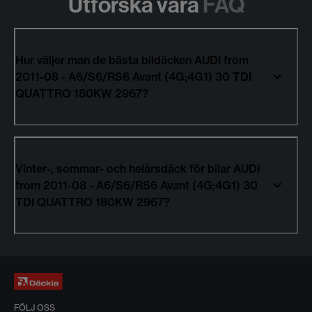
Utforska våra
FAQ
Hur väljer man de bästa bildäcken AUDI from
2011-08 - A6/S6/RS6 Avant (4G;4G1) 30 TDI
QUATTRO 180KW 2967?
Vinter-, sommar- och helårsdäck för bilar AUDI
from 2011-08 - A6/S6/RS6 Avant (4G;4G1) 30
TDI QUATTRO 180KW 2967?
FÖLJ OSS