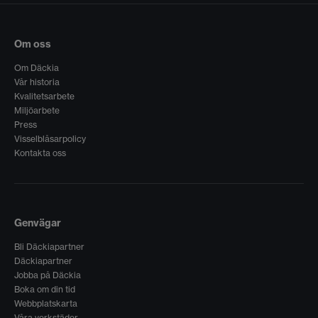
Om oss
Om Däckia
Vår historia
Kvalitetsarbete
Miljöarbete
Press
Visselblåsarpolicy
Kontakta oss
Genvägar
Bli Däckiapartner
Däckiapartner
Jobba på Däckia
Boka om din tid
Webbplatskarta
Våra verkstäder