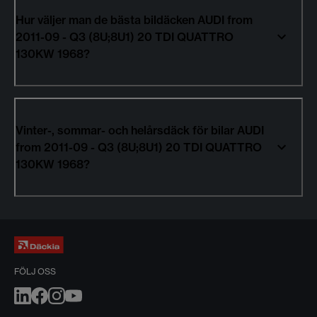
Hur väljer man de bästa bildäcken AUDI from
2011-09 - Q3 (8U;8U1) 20 TDI QUATTRO
130KW 1968?
Vinter-, sommar- och helårsdäck för bilar AUDI
from 2011-09 - Q3 (8U;8U1) 20 TDI QUATTRO
130KW 1968?
FÖLJ OSS