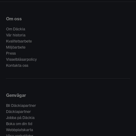
Om oss
Om Däckia
Vår historia
Kvalitetsarbete
Miljöarbete
Press
Visselblåsarpolicy
Kontakta oss
Genvägar
Bli Däckiapartner
Däckiapartner
Jobba på Däckia
Boka om din tid
Webbplatskarta
Våra verkstäder