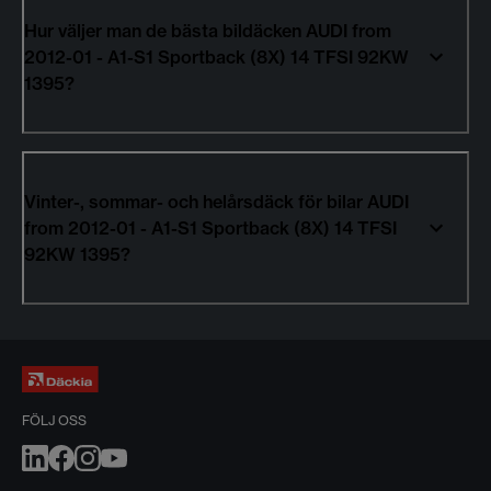
Hur väljer man de bästa bildäcken AUDI from
2012-01 - A1-S1 Sportback (8X) 14 TFSI 92KW
1395?
Vinter-, sommar- och helårsdäck för bilar AUDI
from 2012-01 - A1-S1 Sportback (8X) 14 TFSI
92KW 1395?
FÖLJ OSS