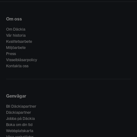
Om oss
Om Däckia
Vår historia
Kvalitetsarbete
Miljöarbete
Press
Visselblåsarpolicy
Kontakta oss
Genvägar
Bli Däckiapartner
Däckiapartner
Jobba på Däckia
Boka om din tid
Webbplatskarta
Våra verkstäder