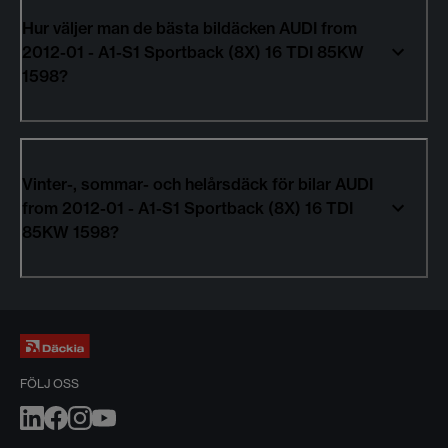
Hur väljer man de bästa bildäcken AUDI from
2012-01 - A1-S1 Sportback (8X) 16 TDI 85KW
1598?
Vinter-, sommar- och helårsdäck för bilar AUDI
from 2012-01 - A1-S1 Sportback (8X) 16 TDI
85KW 1598?
FÖLJ OSS