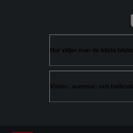
Hur väljer man de bästa bil
Vinter-, sommar- och helårsd