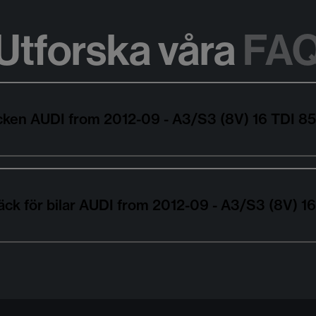
Utforska våra
FA
däcken AUDI from 2012-09 - A3/S3 (8V) 16 TDI 
äck för bilar AUDI from 2012-09 - A3/S3 (8V) 