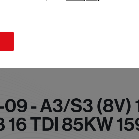
d
09 - A3/S3 (8V) 
8 16 TDI 85KW 15