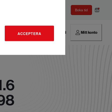
Boka tid
Hitta verkstad
Mitt konto
ACCEPTERA
1.6
98