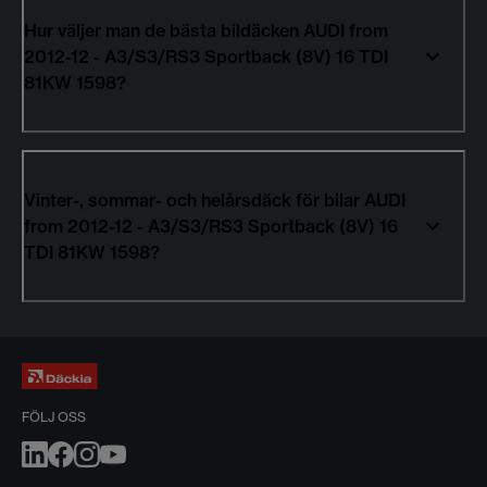
Hur väljer man de bästa bildäcken AUDI from
2012-12 - A3/S3/RS3 Sportback (8V) 16 TDI
81KW 1598?
Vinter-, sommar- och helårsdäck för bilar AUDI
from 2012-12 - A3/S3/RS3 Sportback (8V) 16
TDI 81KW 1598?
FÖLJ OSS