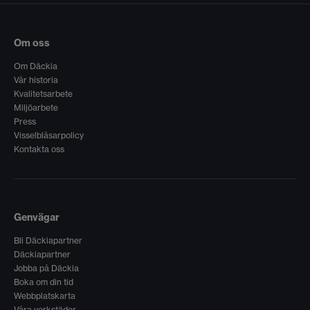
Om oss
Om Däckia
Vår historia
Kvalitetsarbete
Miljöarbete
Press
Visselblåsarpolicy
Kontakta oss
Genvägar
Bli Däckiapartner
Däckiapartner
Jobba på Däckia
Boka om din tid
Webbplatskarta
Våra verkstäder