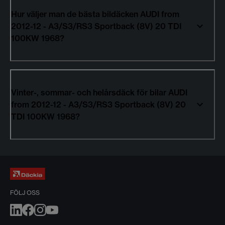
Hur väljer man de bästa bildäcken AUDI from
2012-12 - A3/S3/RS3 Sportback (8V) 20 TDI
100KW 1968?
Vinter-, sommar- och helårsdäck för bilar AUDI
from 2012-12 - A3/S3/RS3 Sportback (8V) 20
TDI 100KW 1968?
FÖLJ OSS