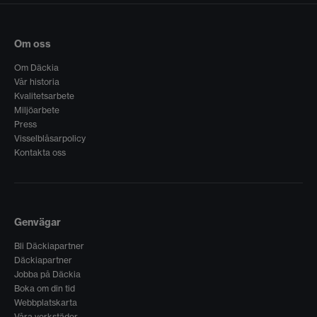
Om oss
Om Däckia
Vår historia
Kvalitetsarbete
Miljöarbete
Press
Visselblåsarpolicy
Kontakta oss
Genvägar
Bli Däckiapartner
Däckiapartner
Jobba på Däckia
Boka om din tid
Webbplatskarta
Våra verkstäder