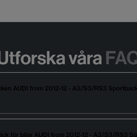
Utforska våra
FA
däcken AUDI from 2012-12 - A3/S3/RS3 Sportbac
äck för bilar AUDI from 2012-12 - A3/S3/RS3 