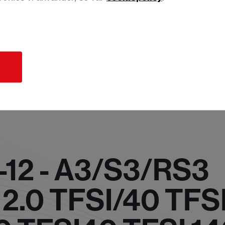
d
-12 - A3/S3/RS3
 2.0 TFSI/40 TFS