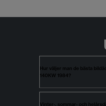
Hur väljer man de bästa bil
140KW 1984?
Vinter-, sommar- och helårsd