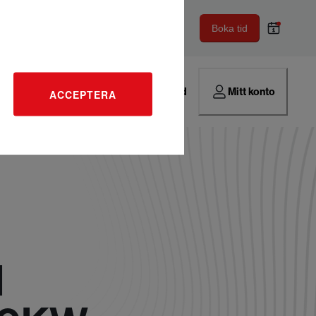
Boka tid
Hitta verkstad
Mitt konto
ACCEPTERA
I