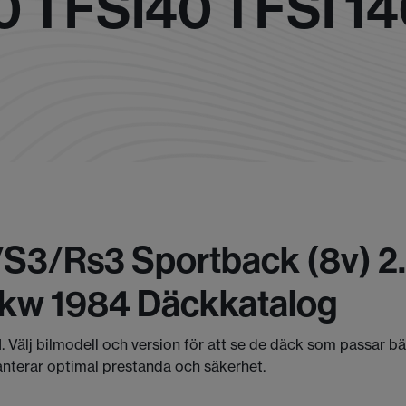
0 TFSI40 TFSI 
/s3/rs3 Sportback (8v) 2.
40kw 1984 Däckkatalog
I. Välj bilmodell och version för att se de däck som passar b
anterar optimal prestanda och säkerhet.