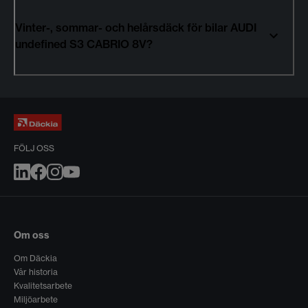
Vinter-, sommar- och helårsdäck för bilar AUDI
undefined S3 CABRIO 8V?
FÖLJ OSS
Om oss
Om Däckia
Vår historia
Kvalitetsarbete
Miljöarbete