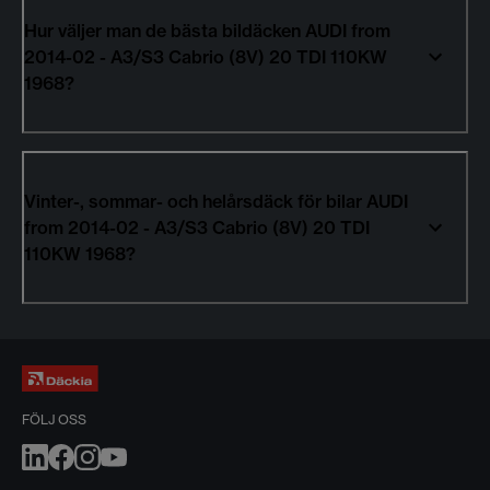
Hur väljer man de bästa bildäcken AUDI from
2014-02 - A3/S3 Cabrio (8V) 20 TDI 110KW
1968?
Vinter-, sommar- och helårsdäck för bilar AUDI
from 2014-02 - A3/S3 Cabrio (8V) 20 TDI
110KW 1968?
FÖLJ OSS