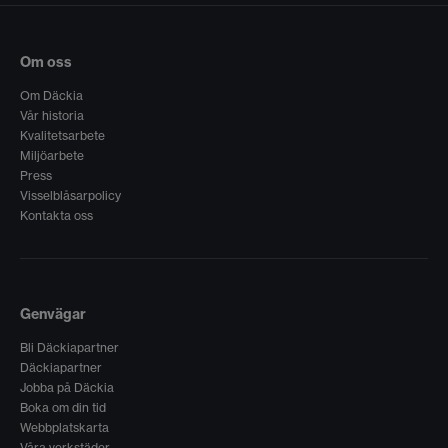
Om oss
Om Däckia
Vår historia
Kvalitetsarbete
Miljöarbete
Press
Visselblåsarpolicy
Kontakta oss
Genvägar
Bli Däckiapartner
Däckiapartner
Jobba på Däckia
Boka om din tid
Webbplatskarta
Våra verkstäder