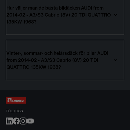
Hur väljer man de bästa bildäcken AUDI from
2014-02 - A3/S3 Cabrio (8V) 20 TDI QUATTRO
135KW 1968?
Vinter-, sommar- och helårsdäck för bilar AUDI
from 2014-02 - A3/S3 Cabrio (8V) 20 TDI
QUATTRO 135KW 1968?
FÖLJ OSS