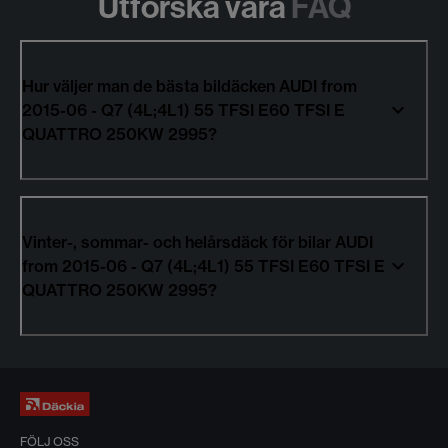
Utforska våra
FAQ
Hur väljer man de bästa bildäcken AUDI from
2015-06 - Q7 (4L;4L1) 55 TFSI E60 TFSI E
QUATTRO 250KW 2995?
Vinter-, sommar- och helårsdäck för bilar AUDI
from 2015-06 - Q7 (4L;4L1) 55 TFSI E60 TFSI E
QUATTRO 250KW 2995?
FÖLJ OSS