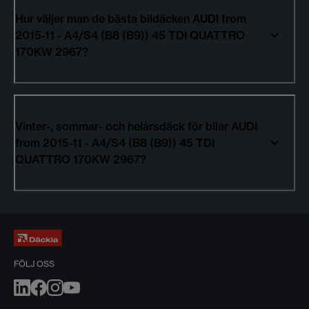
Hur väljer man de bästa bildäcken AUDI from
2015-11 - A4/S4 (B8 (B9)) 45 TDI QUATTRO
170KW 2967?
Vinter-, sommar- och helårsdäck för bilar AUDI
from 2015-11 - A4/S4 (B8 (B9)) 45 TDI
QUATTRO 170KW 2967?
FÖLJ OSS