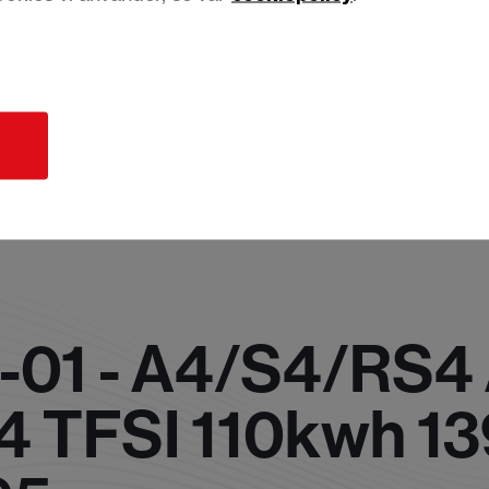
d
-01 - A4/S4/RS4
.4 TFSI 110kwh 13