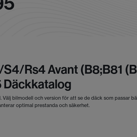
95
/s4/rs4 Avant (b8;b81 (b9
5 Däckkatalog
I. Välj bilmodell och version för att se de däck som passar b
anterar optimal prestanda och säkerhet.