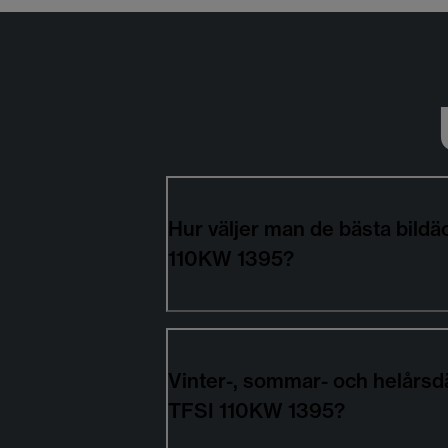
Hur väljer man de bästa bild
110KW 1395?
Vinter-, sommar- och helårsd
TFSI 110KW 1395?