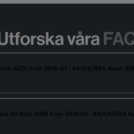
Utforska våra
FA
äcken AUDI from 2016-01 - A4/S4/RS4 Avant (B8
äck för bilar AUDI from 2016-01 - A4/S4/RS4 Av