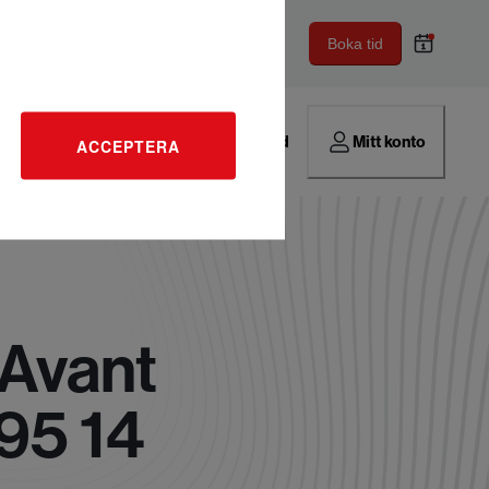
Boka tid
Hitta verkstad
Mitt konto
ACCEPTERA
 Avant
95 14