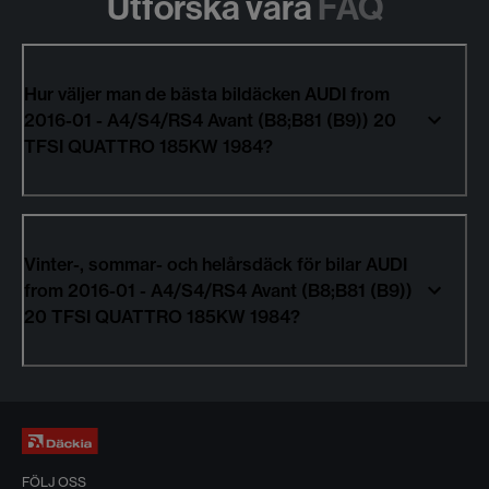
Utforska våra
FAQ
Hur väljer man de bästa bildäcken AUDI from
2016-01 - A4/S4/RS4 Avant (B8;B81 (B9)) 20
TFSI QUATTRO 185KW 1984?
Vinter-, sommar- och helårsdäck för bilar AUDI
from 2016-01 - A4/S4/RS4 Avant (B8;B81 (B9))
20 TFSI QUATTRO 185KW 1984?
FÖLJ OSS