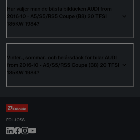
Hur väljer man de bästa bildäcken AUDI from
2016-10 - A5/S5/RS5 Coupe (B8) 20 TFSI
185KW 1984?
Vinter-, sommar- och helårsdäck för bilar AUDI
from 2016-10 - A5/S5/RS5 Coupe (B8) 20 TFSI
185KW 1984?
FÖLJ OSS