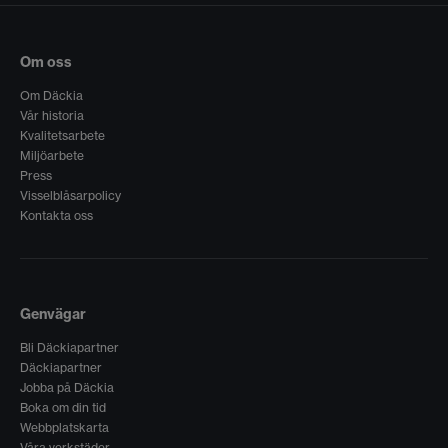
Om oss
Om Däckia
Vår historia
Kvalitetsarbete
Miljöarbete
Press
Visselblåsarpolicy
Kontakta oss
Genvägar
Bli Däckiapartner
Däckiapartner
Jobba på Däckia
Boka om din tid
Webbplatskarta
Våra verkstäder