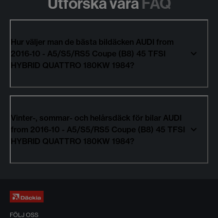
Utforska våra
FAQ
Hur väljer man de bästa bildäcken AUDI from
2016-10 - A5/S5/RS5 Coupe (B8) 45 TFSI
HYBRID QUATTRO 180KW 1984?
Vinter-, sommar- och helårsdäck för bilar AUDI
from 2016-10 - A5/S5/RS5 Coupe (B8) 45 TFSI
HYBRID QUATTRO 180KW 1984?
FÖLJ OSS