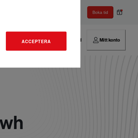
Boka tid
Hitta verkstad
Mitt konto
ACCEPTERA
kwh