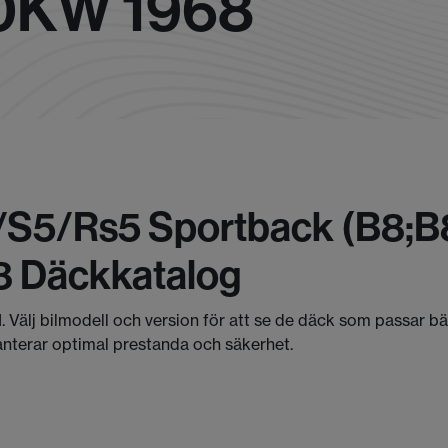
00KW 1968
5/s5/rs5 Sportback (b8;b8
8 Däckkatalog
I. Välj bilmodell och version för att se de däck som passar b
anterar optimal prestanda och säkerhet.