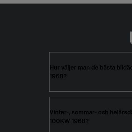
Hur väljer man de bästa bil
1968?
Vinter-, sommar- och helårsd
100KW 1968?