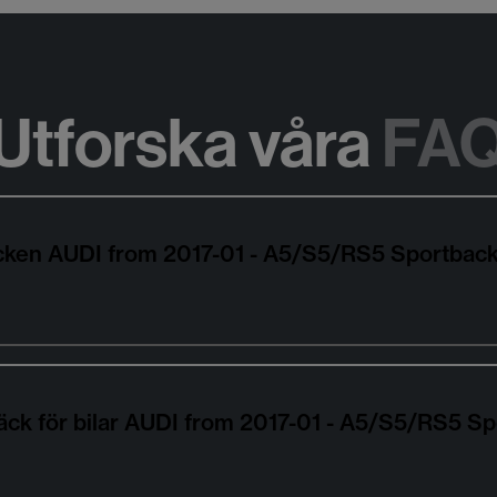
Utforska våra
FA
däcken AUDI from 2017-01 - A5/S5/RS5 Sportba
äck för bilar AUDI from 2017-01 - A5/S5/RS5 S