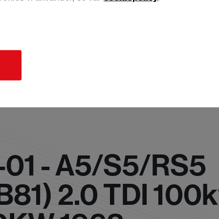
d
-01 - A5/S5/RS5
B81) 2.0 TDI 100