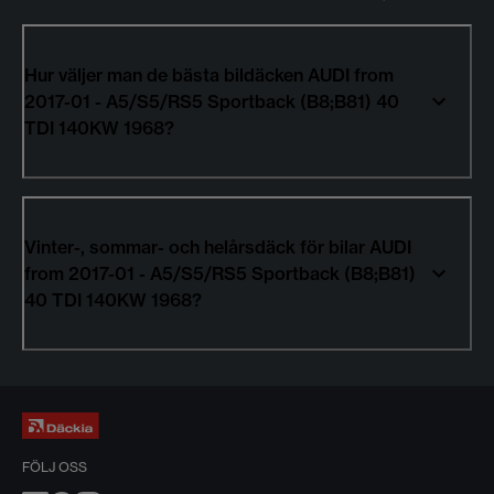
Hur väljer man de bästa bildäcken AUDI from
2017-01 - A5/S5/RS5 Sportback (B8;B81) 40
TDI 140KW 1968?
Vinter-, sommar- och helårsdäck för bilar AUDI
from 2017-01 - A5/S5/RS5 Sportback (B8;B81)
40 TDI 140KW 1968?
FÖLJ OSS