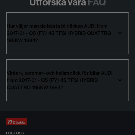
Utforska våra
FAQ
Hur väljer man de bästa bildäcken AUDI from
2017-01 - Q5 (FY) 45 TFSI HYBRID QUATTRO
195KW 1984?
Vinter-, sommar- och helårsdäck för bilar AUDI
from 2017-01 - Q5 (FY) 45 TFSI HYBRID
QUATTRO 195KW 1984?
FÖLJ OSS