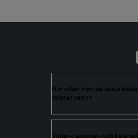
Hur väljer man de bästa bil
195KW 1984?
Vinter-, sommar- och helårsd