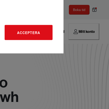
Boka tid
Hitta verkstad
Mitt konto
ACCEPTERA
io
kwh