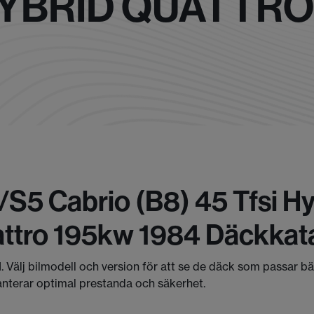
 HYBRID QUATTRO
/s5 Cabrio (b8) 45 Tfsi H
attro 195kw 1984 Däckkat
I. Välj bilmodell och version för att se de däck som passar b
anterar optimal prestanda och säkerhet.