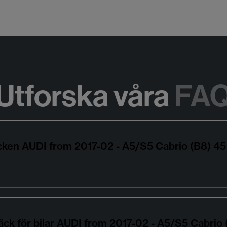
Utforska våra
FA
däcken AUDI from 2017-02 - A5/S5 Cabrio (B8)
äck för bilar AUDI from 2017-02 - A5/S5 Cabri