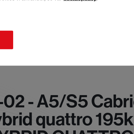
d
-02 - A5/S5 Cabr
ybrid quattro 195