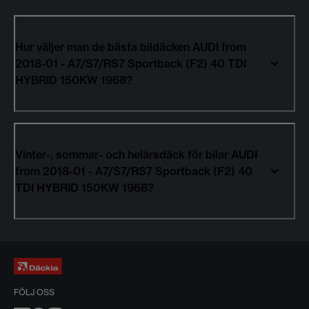
Hur väljer man de bästa bildäcken AUDI from
2018-01 - A7/S7/RS7 Sportback (F2) 40 TDI
HYBRID 150KW 1968?
Vinter-, sommar- och helårsdäck för bilar AUDI
from 2018-01 - A7/S7/RS7 Sportback (F2) 40
TDI HYBRID 150KW 1968?
FÖLJ OSS