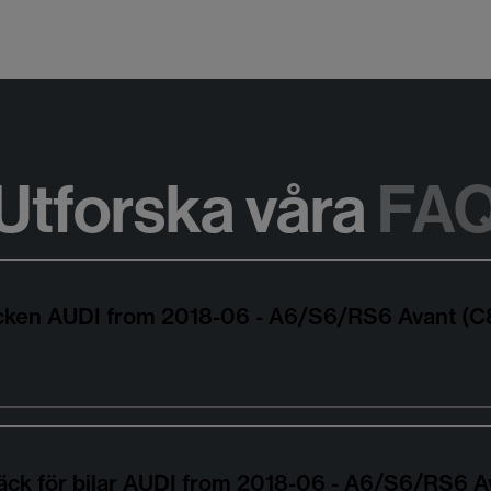
Utforska våra
FA
däcken AUDI from 2018-06 - A6/S6/RS6 Avant (
äck för bilar AUDI from 2018-06 - A6/S6/RS6 A