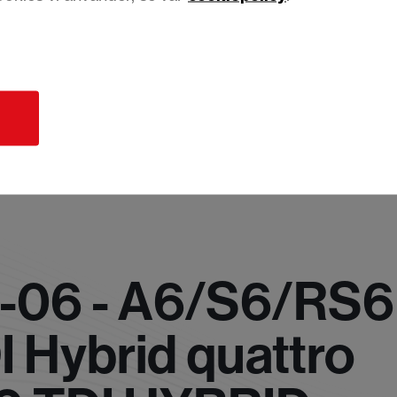
d
-06 - A6/S6/RS6
I Hybrid quattro