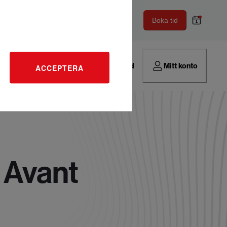
Boka tid
Hitta verkstad
Mitt konto
ACCEPTERA
 Avant