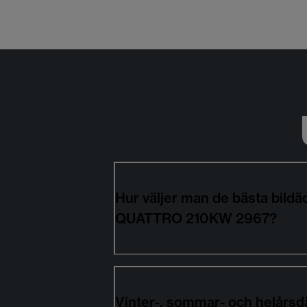
Hur väljer man de bästa bil
QUATTRO 210KW 2967?
Vinter-, sommar- och helårsd