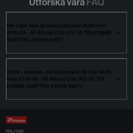
Utforska våra
FAQ
Hur väljer man de bästa bildäcken AUDI from
2019-09 - A6 Allroad (C8) (F2) 50 TDI HYBRID
QUATTRO 210KW 2967?
Vinter-, sommar- och helårsdäck för bilar AUDI
from 2019-09 - A6 Allroad (C8) (F2) 50 TDI
HYBRID QUATTRO 210KW 2967?
FÖLJ OSS